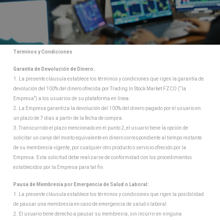
Terminos y Condiciones
Garantía de Devolución de Dinero:
1. La presente cláusula establece los términos y condiciones que rigen la garantía de
devolución del 100% del dinero ofrecida por Trading In Stock Market FZCO (“la
Empresa”) a los usuarios de su plataforma en línea.
2. La Empresa garantiza la devolución del 100% del dinero pagado por el usuario en
un plazo de 7 días a partir de la fecha de compra.
3. Transcurrido el plazo mencionado en el punto 2, el usuario tiene la opción de
solicitar un canje del monto equivalente en dinero correspondiente al tiempo restante
de su membresía vigente, por cualquier otro producto o servicio ofrecido por la
Empresa. Esta solicitud debe realizarse de conformidad con los procedimientos
establecidos por la Empresa para tal fin.
Pausa de Membresía por Emergencia de Salud o Laboral:
1. La presente cláusula establece los términos y condiciones que rigen la posibilidad
de pausar una membresía en caso de emergencia de salud o laboral.
2. El usuario tiene derecho a pausar su membresía, sin incurrir en ninguna