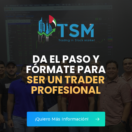
Skip
to
main
Close
content
Menu
DA EL PASO Y
FÓRMATE PARA
SER UN TRADER
PROFESIONAL
¡Quiero Más Información!