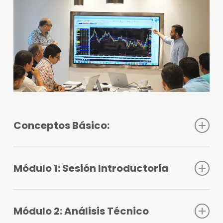
Conceptos Básico:
Conceptos Básicos parte 1.
Conceptos Básicos parte 2.
Módulo 1: Sesión Introductoria
Introducción.
Day Trading.
Módulo 2: Análisis Técnico
Swing Trading.