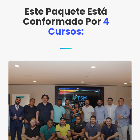
Skip
Este Paquete Está
to
main
Conformado Por
4
Close
content
Menu
Cursos: