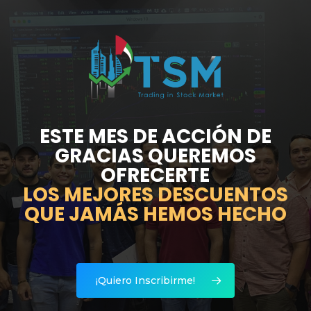
Skip
to
main
Close
content
Menu
ESTE MES DE ACCIÓN DE
GRACIAS QUEREMOS
OFRECERTE
LOS MEJORES DESCUENTOS
QUE JAMÁS HEMOS HECHO
¡Quiero Inscribirme!