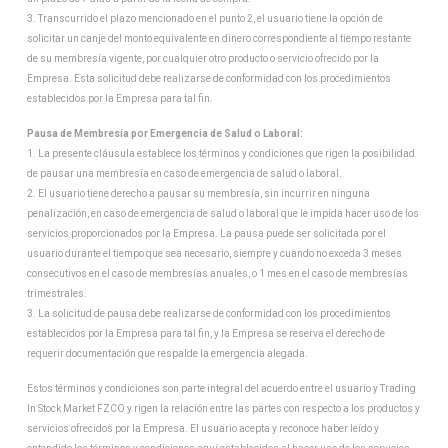
3. Transcurrido el plazo mencionado en el punto 2, el usuario tiene la opción de
solicitar un canje del monto equivalente en dinero correspondiente al tiempo restante
de su membresía vigente, por cualquier otro producto o servicio ofrecido por la
Empresa. Esta solicitud debe realizarse de conformidad con los procedimientos
establecidos por la Empresa para tal fin.
Pausa de Membresía por Emergencia de Salud o Laboral:
1. La presente cláusula establece los términos y condiciones que rigen la posibilidad
de pausar una membresía en caso de emergencia de salud o laboral.
2. El usuario tiene derecho a pausar su membresía, sin incurrir en ninguna
penalización, en caso de emergencia de salud o laboral que le impida hacer uso de los
servicios proporcionados por la Empresa. La pausa puede ser solicitada por el
usuario durante el tiempo que sea necesario, siempre y cuando no exceda 3 meses
consecutivos en el caso de membresías anuales, o 1 mes en el caso de membresías
trimestrales.
3. La solicitud de pausa debe realizarse de conformidad con los procedimientos
establecidos por la Empresa para tal fin, y la Empresa se reserva el derecho de
requerir documentación que respalde la emergencia alegada.
Estos términos y condiciones son parte integral del acuerdo entre el usuario y Trading
In Stock Market FZCO y rigen la relación entre las partes con respecto a los productos y
servicios ofrecidos por la Empresa. El usuario acepta y reconoce haber leído y