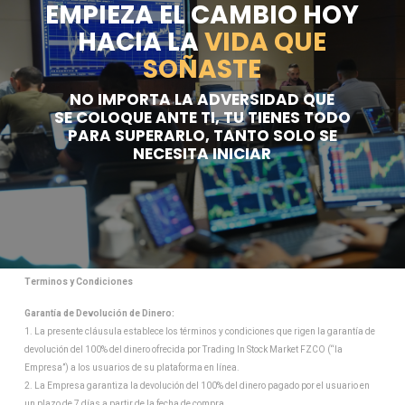
EMPIEZA EL CAMBIO HOY
HACIA LA
VIDA QUE
SOÑASTE
NO IMPORTA LA ADVERSIDAD QUE
SE COLOQUE ANTE TI, TU TIENES TODO
PARA SUPERARLO, TANTO SOLO SE
NECESITA INICIAR
Terminos y Condiciones
Garantía de Devolución de Dinero:
1. La presente cláusula establece los términos y condiciones que rigen la garantía de
devolución del 100% del dinero ofrecida por Trading In Stock Market FZCO (“la
Empresa”) a los usuarios de su plataforma en línea.
2. La Empresa garantiza la devolución del 100% del dinero pagado por el usuario en
un plazo de 7 días a partir de la fecha de compra.