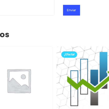
dos
¡Oferta!