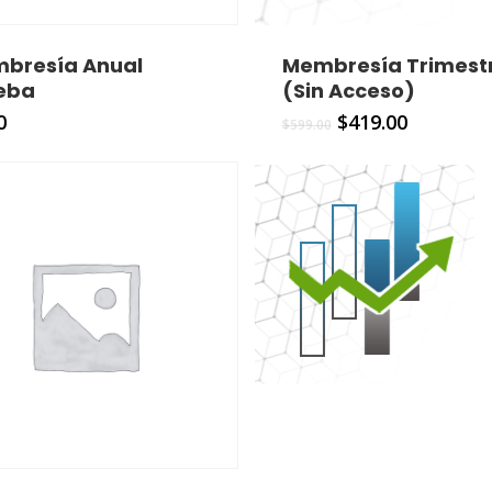
bresía Anual
Membresía Trimest
eba
(Sin Acceso)
0
$
419.00
$
599.00