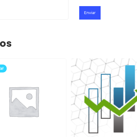
dos
a!