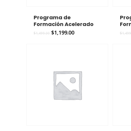
Programa de
Pro
Formación Acelerado
For
$
1,199.00
$
1,499.00
$
1,499